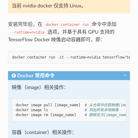
当前 nvidia-docker 仅支持 Linux。
安装完毕后，在
命令中添加
docker
container
run
选项，并基于具有 GPU 支持的
--runtime=nvidia
TensorFlow Docker 映像启动容器即可，即：
docker
container
run
-
it
--
runtime
=
nvidia
tensorflow
/
tenso
Docker 常用命令
映像（image）相关操作：
docker
image
pull
[
image_name
]
# 从仓库中拉取映像[image_n
docker
image
ls
# 列出所有本地映像
docker
image
rm
[
image_name
]
# 删除名为[image_name]的
容器（container）相关操作：